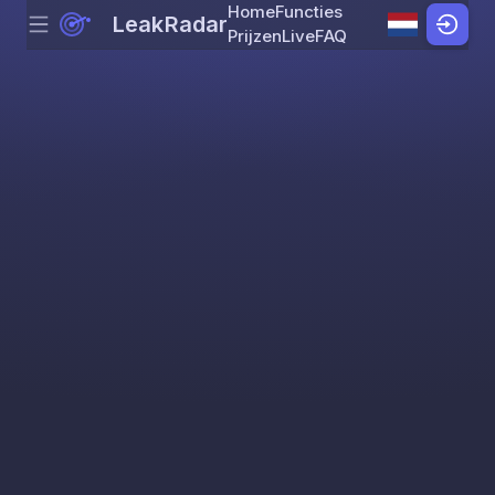
Home
Functies
LeakRadar
Menu
Skip to content
Prijzen
Live
FAQ