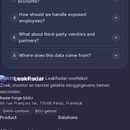
accounts?
How should we handle exposed
4
employees?
What about third-party vendors and
5
partners?
Where does this data come from?
6
LeakRadar
Zoek, monitor en herstel gelekte inloggegevens binnen
seconden.
Radar Forge SASU
60 rue François 1er, 75008 Parijs, Frankrijk
AVG-conform
EU-gehost
Product
Solutions