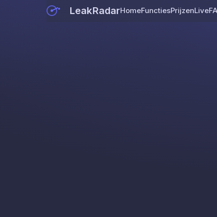
LeakRadar
Home
Functies
Prijzen
Live
F