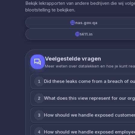
Bekijk lekrapporten van andere bedrijven die wij vol
blootstelling te bekijken.
nas.gov.qa
t411.in
Veelgestelde vragen
Meer weten over datalekken en hoe je kunt re
Did these leaks come from a breach of o
1
What does this view represent for our or
2
How should we handle exposed customer
3
How should we handle exposed employe
4