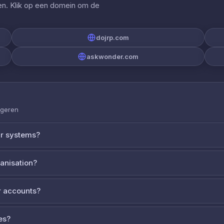
gen. Klik op een domein om de
dojrp.com
askwonder.com
ageren
ur systems?
ganisation?
 accounts?
es?