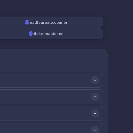
eadlaureate.com.br
ticketmaster.es