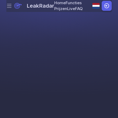
Home
Functies
LeakRadar
Menu
Skip to content
Prijzen
Live
FAQ