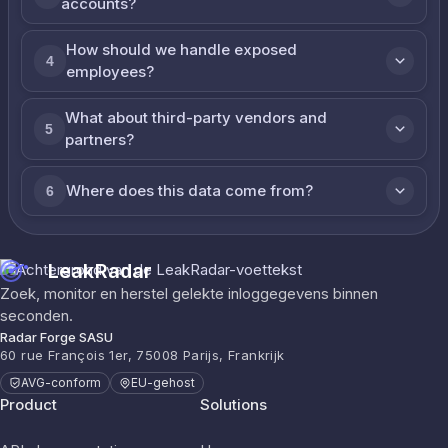
accounts?
How should we handle exposed
4
employees?
What about third-party vendors and
5
partners?
Where does this data come from?
6
LeakRadar
Zoek, monitor en herstel gelekte inloggegevens binnen
seconden.
Radar Forge SASU
60 rue François 1er, 75008 Parijs, Frankrijk
AVG-conform
EU-gehost
Product
Solutions