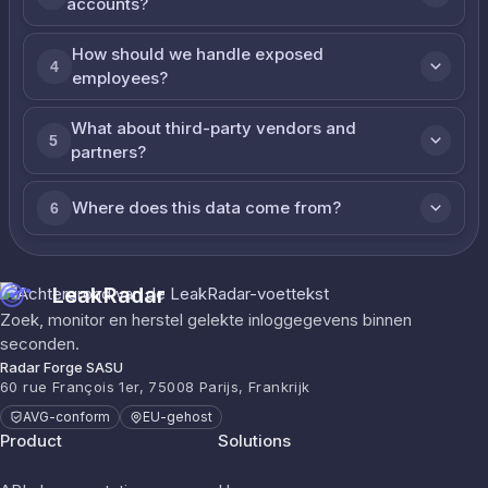
accounts?
How should we handle exposed
4
employees?
What about third-party vendors and
5
partners?
Where does this data come from?
6
LeakRadar
Zoek, monitor en herstel gelekte inloggegevens binnen
seconden.
Radar Forge SASU
60 rue François 1er, 75008 Parijs, Frankrijk
AVG-conform
EU-gehost
Product
Solutions