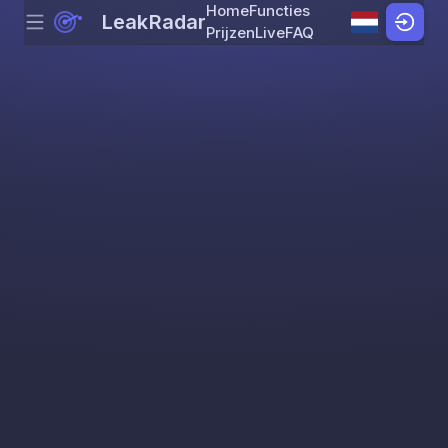
Home
Functies
LeakRadar
Menu
Skip to content
Prijzen
Live
FAQ