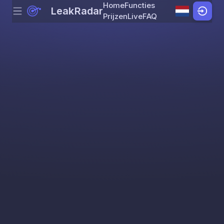
Home
Functies
LeakRadar
Menu
Skip to content
Prijzen
Live
FAQ