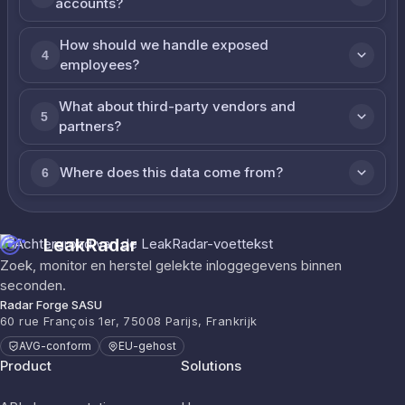
accounts?
How should we handle exposed
4
employees?
What about third-party vendors and
5
partners?
Where does this data come from?
6
LeakRadar
Zoek, monitor en herstel gelekte inloggegevens binnen
seconden.
Radar Forge SASU
60 rue François 1er, 75008 Parijs, Frankrijk
AVG-conform
EU-gehost
Product
Solutions