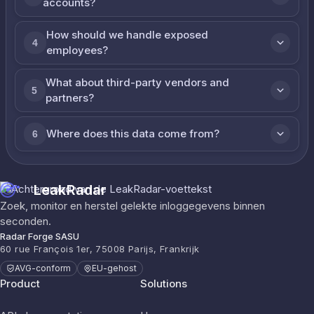
accounts?
How should we handle exposed
4
employees?
What about third-party vendors and
5
partners?
Where does this data come from?
6
LeakRadar
Zoek, monitor en herstel gelekte inloggegevens binnen
seconden.
Radar Forge SASU
60 rue François 1er, 75008 Parijs, Frankrijk
AVG-conform
EU-gehost
Product
Solutions