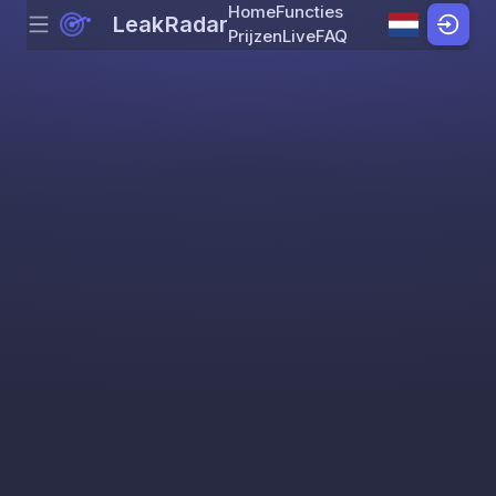
Home
Functies
LeakRadar
Menu
Skip to content
Prijzen
Live
FAQ