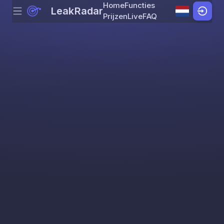
Home
Functies
LeakRadar
Menu
Skip to content
Prijzen
Live
FAQ