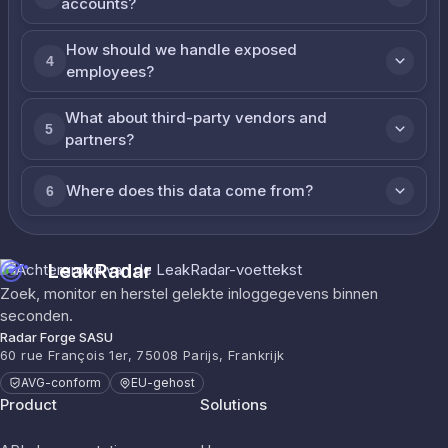
accounts?
How should we handle exposed
4
employees?
What about third-party vendors and
5
partners?
Where does this data come from?
6
LeakRadar
Zoek, monitor en herstel gelekte inloggegevens binnen
seconden.
Radar Forge SASU
60 rue François 1er, 75008 Parijs, Frankrijk
AVG-conform
EU-gehost
Product
Solutions