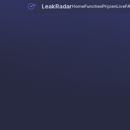
LeakRadar
Home
Functies
Prijzen
Live
F