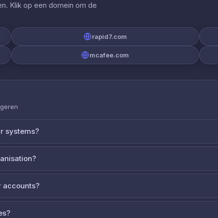
gen. Klik op een domein om de
rapid7.com
mcafee.com
ageren
ur systems?
ganisation?
 accounts?
es?