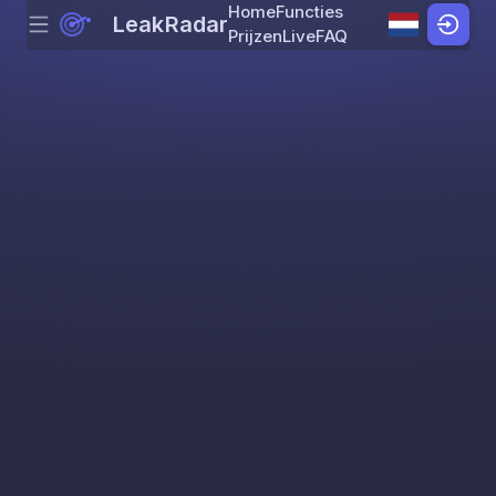
Home
Functies
LeakRadar
Menu
Skip to content
Prijzen
Live
FAQ