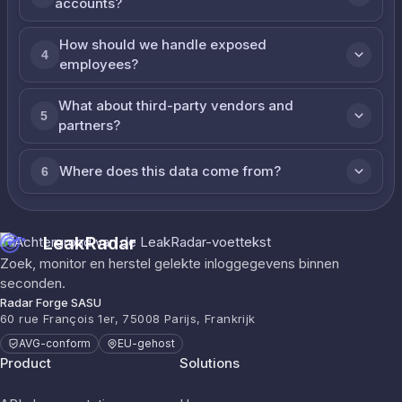
accounts?
How should we handle exposed
4
employees?
What about third-party vendors and
5
partners?
Where does this data come from?
6
LeakRadar
Zoek, monitor en herstel gelekte inloggegevens binnen
seconden.
Radar Forge SASU
60 rue François 1er, 75008 Parijs, Frankrijk
AVG-conform
EU-gehost
Product
Solutions