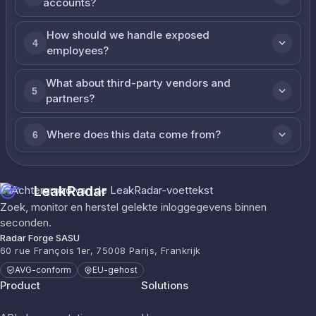
accounts?
How should we handle exposed
4
employees?
What about third-party vendors and
5
partners?
Where does this data come from?
6
LeakRadar
Zoek, monitor en herstel gelekte inloggegevens binnen
seconden.
Radar Forge SASU
60 rue François 1er, 75008 Parijs, Frankrijk
AVG-conform
EU-gehost
Product
Solutions