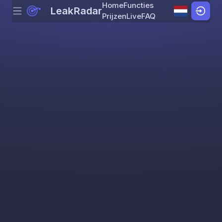
Home
Functies
LeakRadar
Menu
Skip to content
Prijzen
Live
FAQ