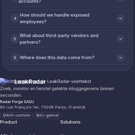
accounts?
How should we handle exposed
4
employees?
What about third-party vendors and
5
partners?
Where does this data come from?
6
LeakRadar
Zoek, monitor en herstel gelekte inloggegevens binnen
seconden.
Radar Forge SASU
60 rue François 1er, 75008 Parijs, Frankrijk
AVG-conform
EU-gehost
Product
Solutions