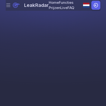
Home
Functies
LeakRadar
Menu
Skip to content
Prijzen
Live
FAQ