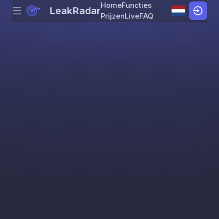
Home
Functies
LeakRadar
Menu
Skip to content
Prijzen
Live
FAQ