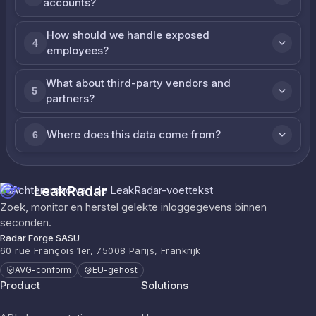
accounts?
How should we handle exposed
4
employees?
What about third-party vendors and
5
partners?
Where does this data come from?
6
LeakRadar
Zoek, monitor en herstel gelekte inloggegevens binnen
seconden.
Radar Forge SASU
60 rue François 1er, 75008 Parijs, Frankrijk
AVG-conform
EU-gehost
Product
Solutions