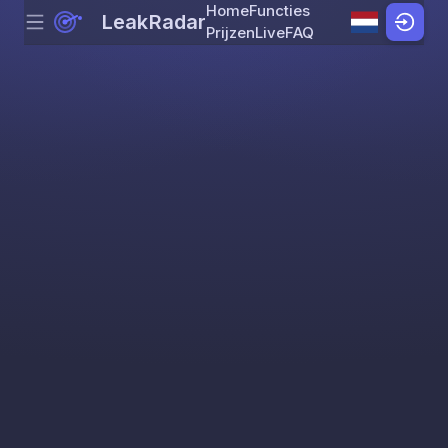
Home
Functies
LeakRadar
Menu
Skip to content
Prijzen
Live
FAQ