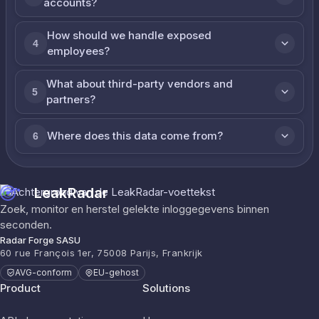
accounts?
How should we handle exposed
4
employees?
What about third-party vendors and
5
partners?
Where does this data come from?
6
LeakRadar
Zoek, monitor en herstel gelekte inloggegevens binnen
seconden.
Radar Forge SASU
60 rue François 1er, 75008 Parijs, Frankrijk
AVG-conform
EU-gehost
Product
Solutions