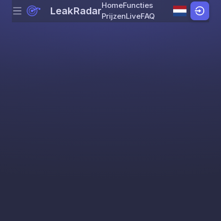
Home
Functies
LeakRadar
Menu
Skip to content
Prijzen
Live
FAQ