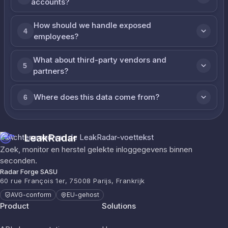
accounts?
How should we handle exposed
4
employees?
What about third-party vendors and
5
partners?
Where does this data come from?
6
LeakRadar
Zoek, monitor en herstel gelekte inloggegevens binnen
seconden.
Radar Forge SASU
60 rue François 1er, 75008 Parijs, Frankrijk
AVG-conform
EU-gehost
Product
Solutions