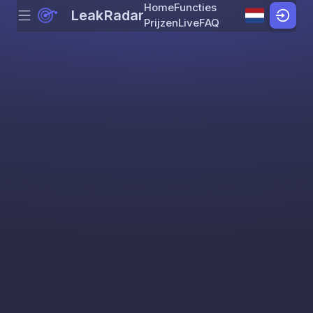
Home
Functies
LeakRadar
Menu
Skip to content
Prijzen
Live
FAQ