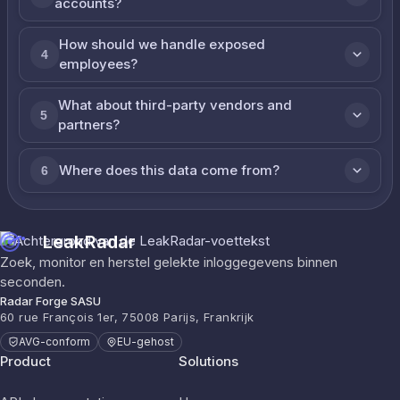
accounts?
How should we handle exposed
4
employees?
What about third-party vendors and
5
partners?
Where does this data come from?
6
LeakRadar
Zoek, monitor en herstel gelekte inloggegevens binnen
seconden.
Radar Forge SASU
60 rue François 1er, 75008 Parijs, Frankrijk
AVG-conform
EU-gehost
Product
Solutions