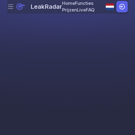
Home
Functies
LeakRadar
Menu
Skip to content
Prijzen
Live
FAQ