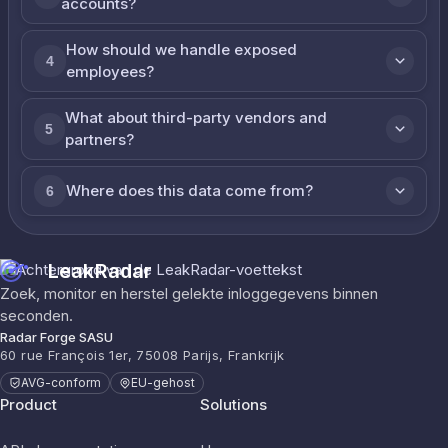
accounts?
How should we handle exposed
4
employees?
What about third-party vendors and
5
partners?
Where does this data come from?
6
LeakRadar
Zoek, monitor en herstel gelekte inloggegevens binnen
seconden.
Radar Forge SASU
60 rue François 1er, 75008 Parijs, Frankrijk
AVG-conform
EU-gehost
Product
Solutions