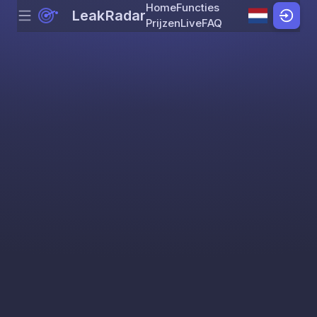
Home
Functies
LeakRadar
Menu
Skip to content
Prijzen
Live
FAQ