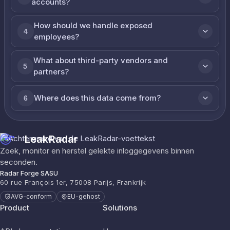
accounts?
How should we handle exposed
4
employees?
What about third-party vendors and
5
partners?
Where does this data come from?
6
LeakRadar
Zoek, monitor en herstel gelekte inloggegevens binnen
seconden.
Radar Forge SASU
60 rue François 1er, 75008 Parijs, Frankrijk
AVG-conform
EU-gehost
Product
Solutions