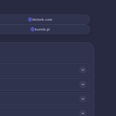
btcturk.com
kurnik.pl