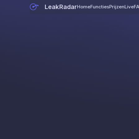
LeakRadar
Home
Functies
Prijzen
Live
F