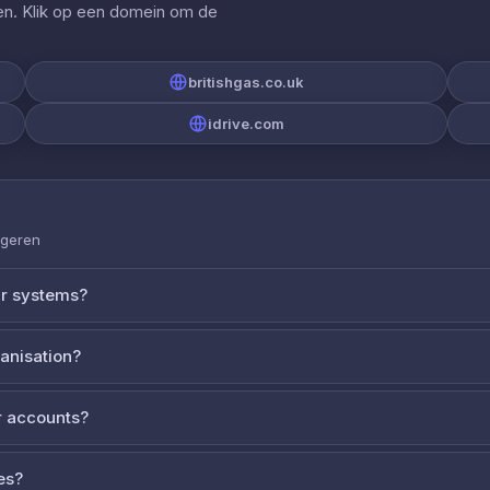
gen. Klik op een domein om de
britishgas.co.uk
idrive.com
ageren
ur systems?
ganisation?
 accounts?
es?