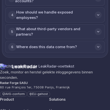
accounts?
How should we handle exposed
4
employees?
What about third-party vendors and
5
partners?
Where does this data come from?
6
LeakRadar
Zoek, monitor en herstel gelekte inloggegevens binnen
seconden.
Radar Forge SASU
60 rue François 1er, 75008 Parijs, Frankrijk
AVG-conform
EU-gehost
Product
Solutions