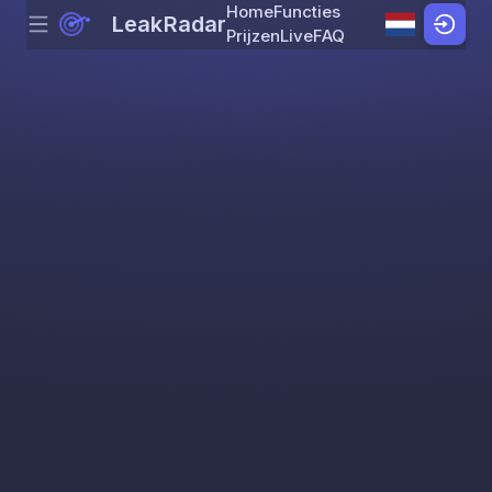
Home
Functies
LeakRadar
Menu
Skip to content
Prijzen
Live
FAQ