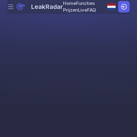
Home
Functies
LeakRadar
Menu
Skip to content
Prijzen
Live
FAQ