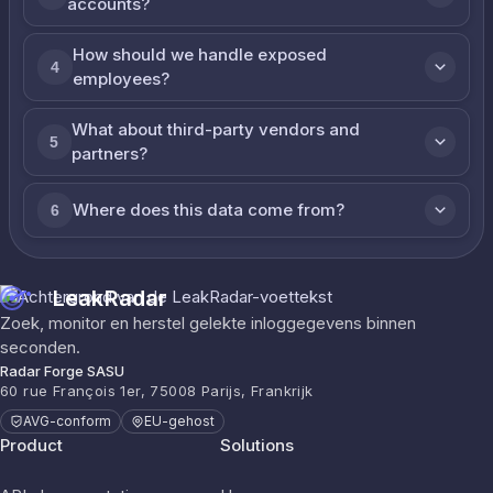
accounts?
How should we handle exposed
4
employees?
What about third-party vendors and
5
partners?
Where does this data come from?
6
LeakRadar
Zoek, monitor en herstel gelekte inloggegevens binnen
seconden.
Radar Forge SASU
60 rue François 1er, 75008 Parijs, Frankrijk
AVG-conform
EU-gehost
Product
Solutions