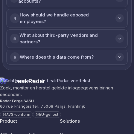
accounts?
How should we handle exposed
4
employees?
What about third-party vendors and
5
partners?
Where does this data come from?
6
LeakRadar
Zoek, monitor en herstel gelekte inloggegevens binnen
seconden.
Radar Forge SASU
60 rue François 1er, 75008 Parijs, Frankrijk
AVG-conform
EU-gehost
Product
Solutions