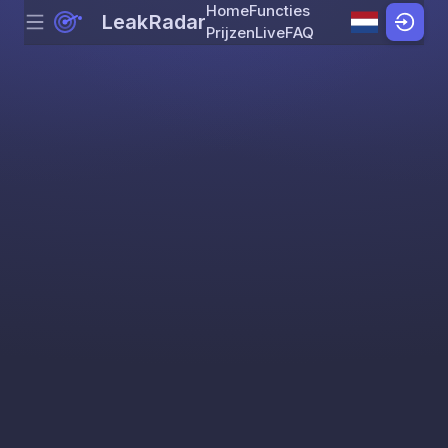
Home
Functies
LeakRadar
Menu
Skip to content
Prijzen
Live
FAQ