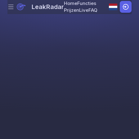
Home
Functies
LeakRadar
Menu
Skip to content
Prijzen
Live
FAQ