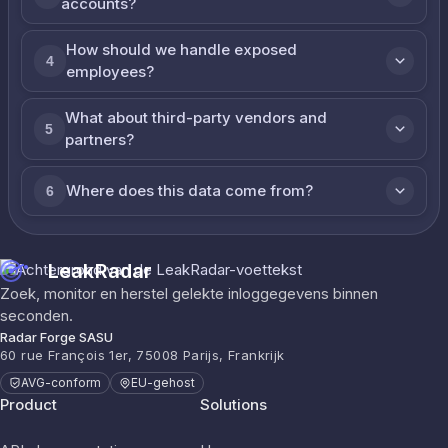
accounts?
How should we handle exposed
4
employees?
What about third-party vendors and
5
partners?
Where does this data come from?
6
LeakRadar
Zoek, monitor en herstel gelekte inloggegevens binnen
seconden.
Radar Forge SASU
60 rue François 1er, 75008 Parijs, Frankrijk
AVG-conform
EU-gehost
Product
Solutions