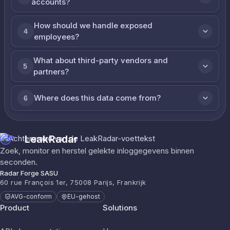
accounts?
How should we handle exposed
4
employees?
What about third-party vendors and
5
partners?
Where does this data come from?
6
LeakRadar
Zoek, monitor en herstel gelekte inloggegevens binnen
seconden.
Radar Forge SASU
60 rue François 1er, 75008 Parijs, Frankrijk
AVG-conform
EU-gehost
Product
Solutions