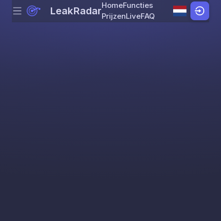
Home
Functies
LeakRadar
Menu
Skip to content
Prijzen
Live
FAQ