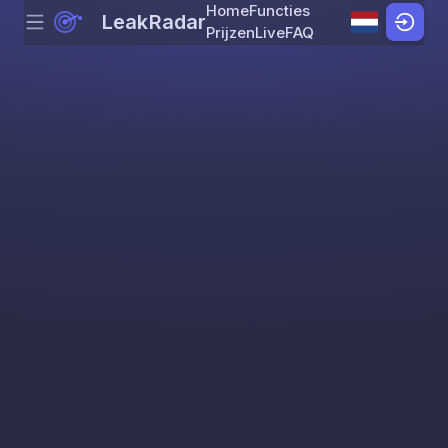
Home
Functies
LeakRadar
Menu
Skip to content
Prijzen
Live
FAQ