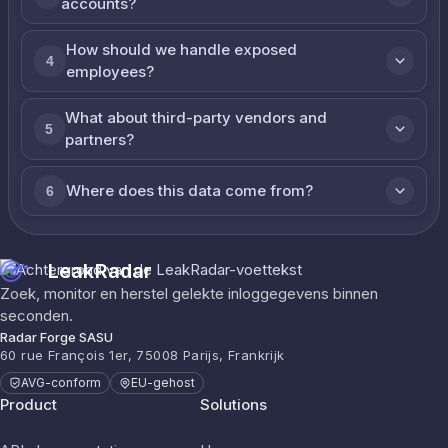
accounts?
How should we handle exposed
4
employees?
What about third-party vendors and
5
partners?
Where does this data come from?
6
LeakRadar
Zoek, monitor en herstel gelekte inloggegevens binnen
seconden.
Radar Forge SASU
60 rue François 1er, 75008 Parijs, Frankrijk
AVG-conform
EU-gehost
Product
Solutions