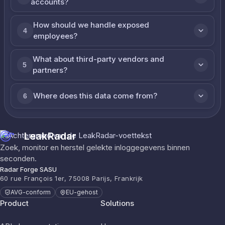
accounts?
How should we handle exposed
4
employees?
What about third-party vendors and
5
partners?
Where does this data come from?
6
LeakRadar
Zoek, monitor en herstel gelekte inloggegevens binnen
seconden.
Radar Forge SASU
60 rue François 1er, 75008 Parijs, Frankrijk
AVG-conform
EU-gehost
Product
Solutions