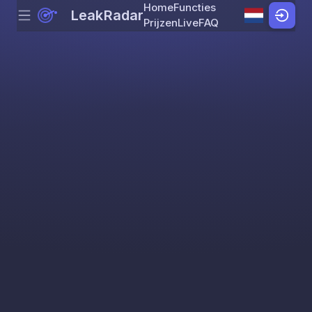
Home
Functies
LeakRadar
Menu
Skip to content
Prijzen
Live
FAQ