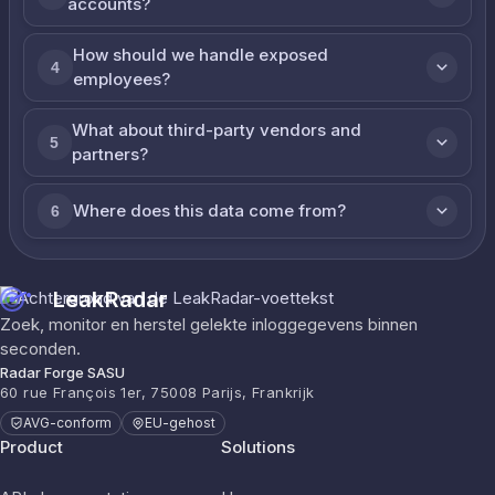
accounts?
How should we handle exposed
4
employees?
What about third-party vendors and
5
partners?
Where does this data come from?
6
LeakRadar
Zoek, monitor en herstel gelekte inloggegevens binnen
seconden.
Radar Forge SASU
60 rue François 1er, 75008 Parijs, Frankrijk
AVG-conform
EU-gehost
Product
Solutions