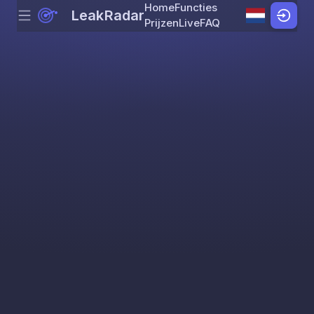
Home
Functies
LeakRadar
Menu
Skip to content
Prijzen
Live
FAQ