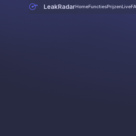
LeakRadar
Home
Functies
Prijzen
Live
F