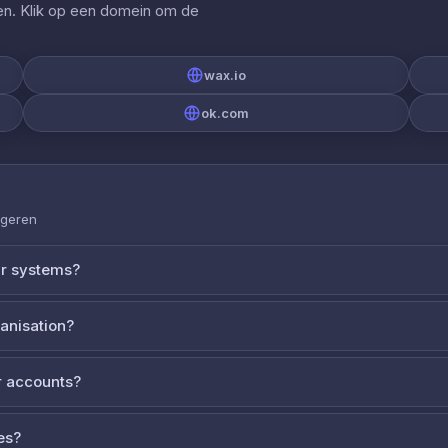
gen. Klik op een domein om de
wax.io
ok.com
ageren
ur systems?
ganisation?
 accounts?
es?