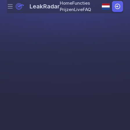
Home
Functies
LeakRadar
Menu
Skip to content
Prijzen
Live
FAQ