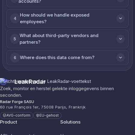
accounts?
How should we handle exposed
4
employees?
What about third-party vendors and
5
partners?
Where does this data come from?
6
LeakRadar
Zoek, monitor en herstel gelekte inloggegevens binnen
seconden.
Radar Forge SASU
60 rue François 1er, 75008 Parijs, Frankrijk
AVG-conform
EU-gehost
Product
Solutions