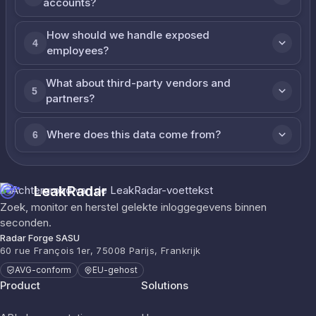
accounts?
How should we handle exposed
4
employees?
What about third-party vendors and
5
partners?
Where does this data come from?
6
LeakRadar
Zoek, monitor en herstel gelekte inloggegevens binnen
seconden.
Radar Forge SASU
60 rue François 1er, 75008 Parijs, Frankrijk
AVG-conform
EU-gehost
Product
Solutions