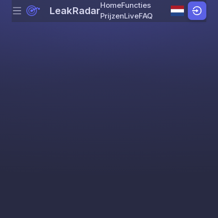
Home
Functies
LeakRadar
Menu
Skip to content
Prijzen
Live
FAQ