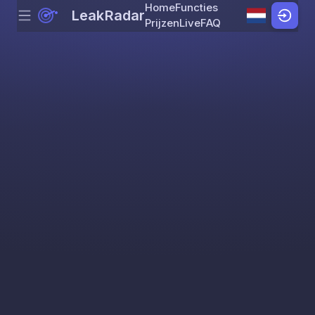
Home
Functies
LeakRadar
Menu
Skip to content
Prijzen
Live
FAQ