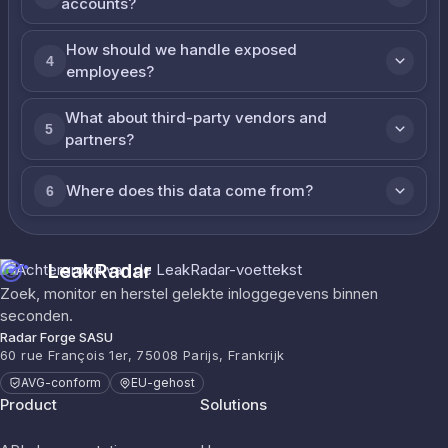
accounts?
How should we handle exposed
4
employees?
What about third-party vendors and
5
partners?
Where does this data come from?
6
LeakRadar
Zoek, monitor en herstel gelekte inloggegevens binnen
seconden.
Radar Forge SASU
60 rue François 1er, 75008 Parijs, Frankrijk
AVG-conform
EU-gehost
Product
Solutions