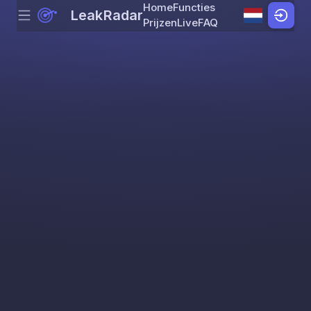
Home
Functies
LeakRadar
Menu
Skip to content
Prijzen
Live
FAQ