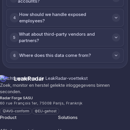
accounts?
How should we handle exposed
4
employees?
What about third-party vendors and
5
partners?
Where does this data come from?
6
LeakRadar
Zoek, monitor en herstel gelekte inloggegevens binnen
seconden.
Radar Forge SASU
60 rue François 1er, 75008 Parijs, Frankrijk
AVG-conform
EU-gehost
Product
Solutions