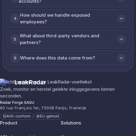
accounts?
How should we handle exposed
4
employees?
What about third-party vendors and
5
partners?
Where does this data come from?
6
LeakRadar
Zoek, monitor en herstel gelekte inloggegevens binnen
seconden.
Radar Forge SASU
60 rue François 1er, 75008 Parijs, Frankrijk
AVG-conform
EU-gehost
Product
Solutions