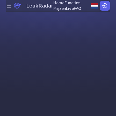
Home
Functies
LeakRadar
Menu
Skip to content
Prijzen
Live
FAQ