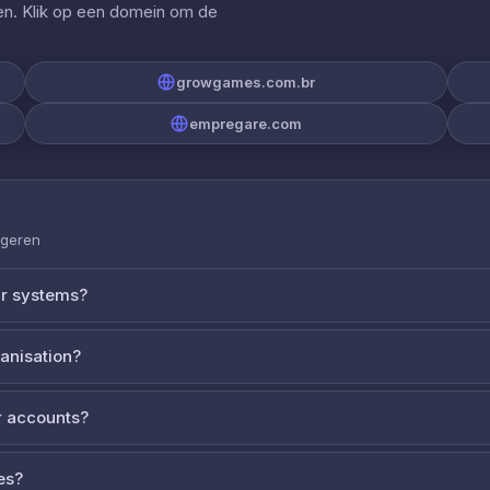
gen. Klik op een domein om de
growgames.com.br
empregare.com
ageren
ur systems?
ganisation?
 accounts?
es?