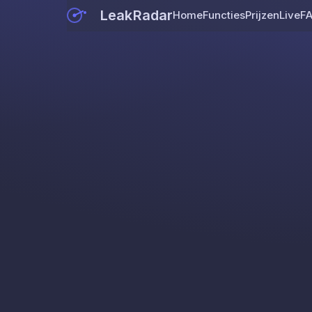
LeakRadar
Home
Functies
Prijzen
Live
F