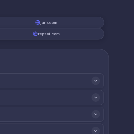
jarir.com
repsol.com