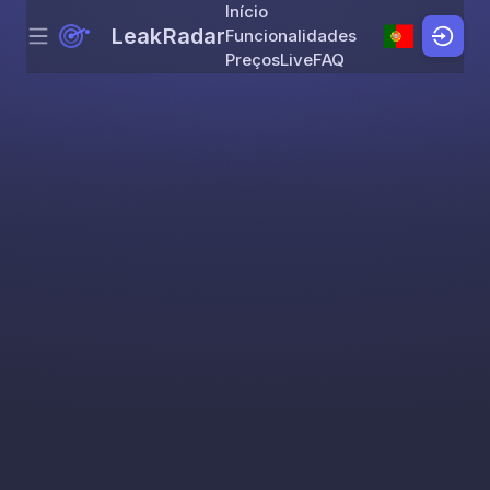
Início
LeakRadar
Funcionalidades
Menu
Skip to content
Preços
Live
FAQ