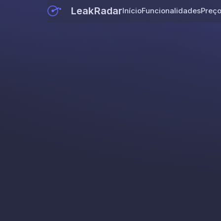
LeakRadar
Início
Funcionalidades
Preç