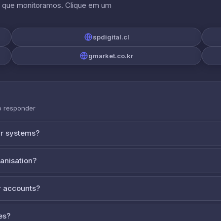
s que monitoramos. Clique em um
spdigital.cl
gmarket.co.kr
o responder
ur systems?
ganisation?
 accounts?
es?