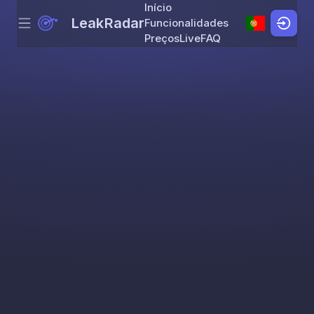
Início
LeakRadar
Funcionalidades
Menu
Skip to content
Preços
Live
FAQ