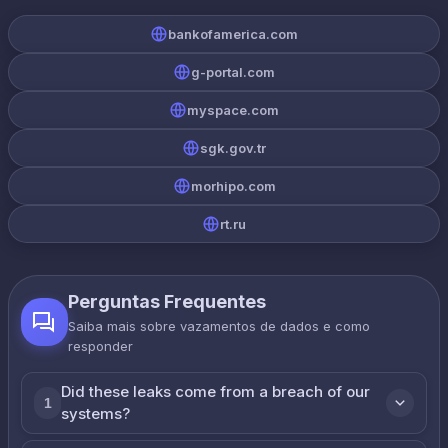
bankofamerica.com
g-portal.com
myspace.com
sgk.gov.tr
morhipo.com
rt.ru
Perguntas Frequentes
Saiba mais sobre vazamentos de dados e como
responder
Did these leaks come from a breach of our
1
systems?