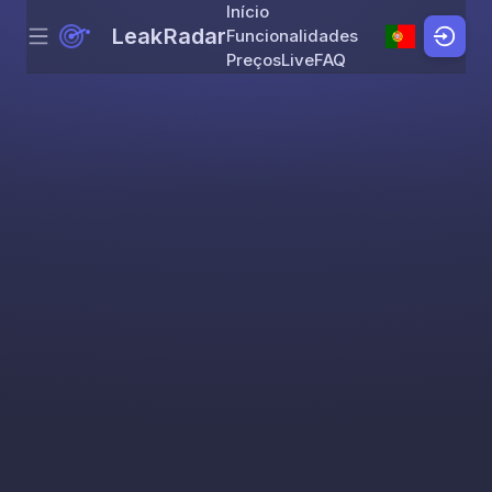
Início
LeakRadar
Funcionalidades
Menu
Skip to content
Preços
Live
FAQ