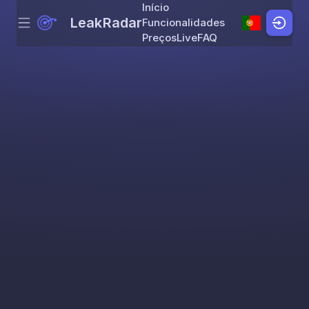
Início
LeakRadar
Funcionalidades
Menu
Skip to content
Preços
Live
FAQ