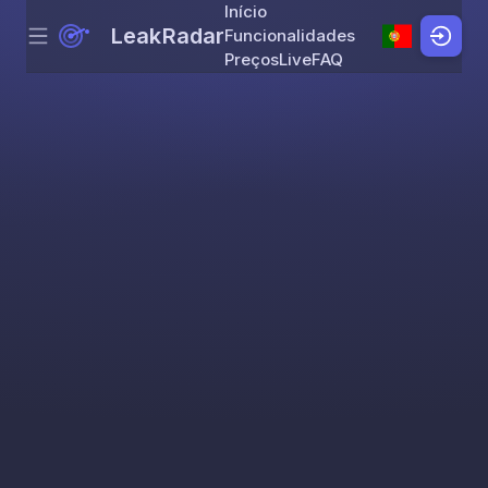
Início
LeakRadar
Funcionalidades
Menu
Skip to content
Preços
Live
FAQ