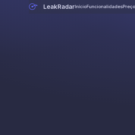
LeakRadar
Início
Funcionalidades
Preç