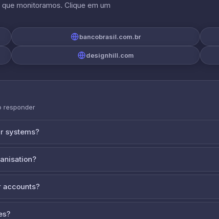
s que monitoramos. Clique em um
bancobrasil.com.br
designhill.com
o responder
ur systems?
ganisation?
 accounts?
es?