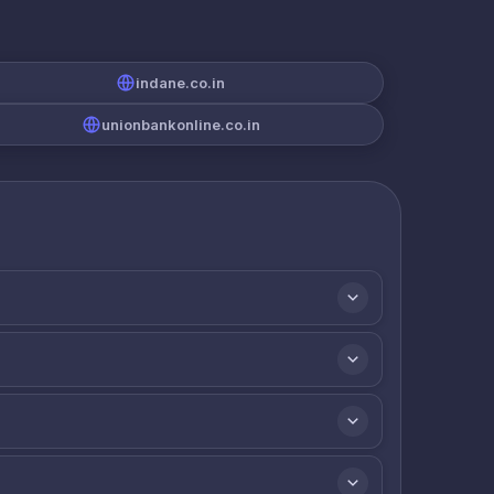
indane.co.in
unionbankonline.co.in