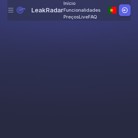
Início
LeakRadar
Funcionalidades
Menu
Skip to content
Preços
Live
FAQ