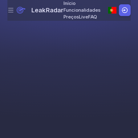
Início
LeakRadar
Funcionalidades
Menu
Skip to content
Preços
Live
FAQ