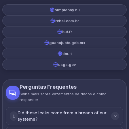
simplepay.hu
rebel.com.br
but.fr
guanajuato.gob.mx
tim.it
usgs.gov
Perguntas Frequentes
Saiba mais sobre vazamentos de dados e como
responder
Did these leaks come from a breach of our
1
systems?