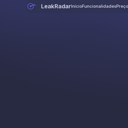
LeakRadar
Início
Funcionalidades
Preç