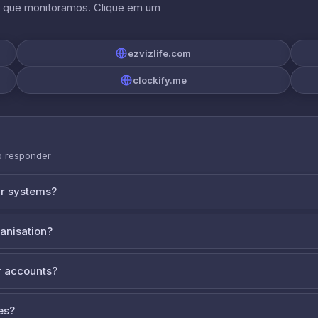
s que monitoramos. Clique em um
ezvizlife.com
clockify.me
o responder
ur systems?
ganisation?
 accounts?
es?