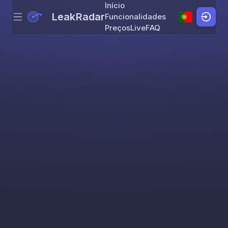
Início
LeakRadar
Funcionalidades
Menu
Skip to content
Preços
Live
FAQ