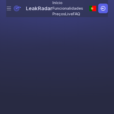
Início
LeakRadar
Funcionalidades
Menu
Skip to content
Preços
Live
FAQ