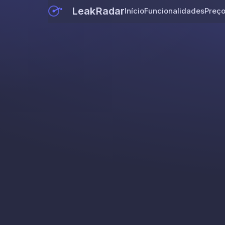
LeakRadar
Início
Funcionalidades
Preç