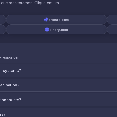
s que monitoramos. Clique em um
arlsura.com
binary.com
o responder
ur systems?
ganisation?
 accounts?
es?