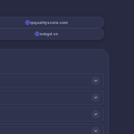
ipqualityscore.com
nxbgd.vn