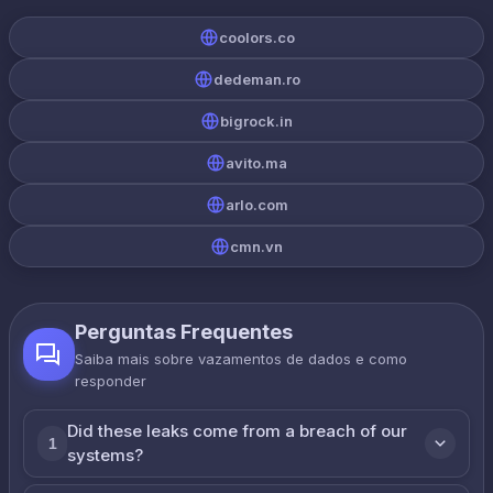
coolors.co
dedeman.ro
bigrock.in
avito.ma
arlo.com
cmn.vn
Perguntas Frequentes
Saiba mais sobre vazamentos de dados e como
responder
Did these leaks come from a breach of our
1
systems?