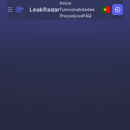
Início
LeakRadar
Funcionalidades
Menu
Skip to content
Preços
Live
FAQ