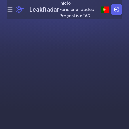
Início
LeakRadar
Funcionalidades
Menu
Skip to content
Preços
Live
FAQ