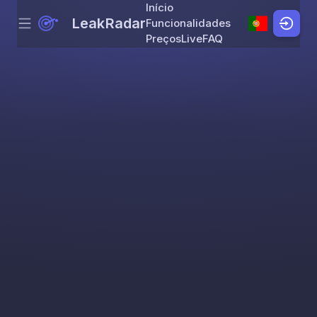
Início
LeakRadar
Funcionalidades
Menu
Skip to content
Preços
Live
FAQ