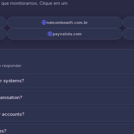
s que monitoramos. Clique em um
netcombowifi.com.br
payvalida.com
o responder
ur systems?
ganisation?
 accounts?
es?