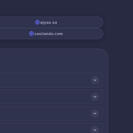
qiyas.sa
casilando.com