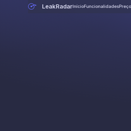
LeakRadar
Início
Funcionalidades
Preç